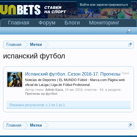
Войти или зарегистрироваться
Главная
Форум
Блоги
Мониторинг
Сканер Pinnacle
Главная
Метки
испанский футбол
Тема
Испанский футбол. Сезон 2016-17. Прогнозы
Noticias de Deportes | EL MUNDO Fútbol - Marca.com Página web
oficial de LaLiga | Liga de Fútbol Profesional
Автор темы:
Admin Kava
,
19 авг 2016
, ответов - 64, в разделе:
Прогнозы на футбол
Показано результатов: с 1 по 1 из 1.
Главная
Метки