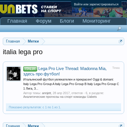
Войти или зарегистрироваться
Главная
Форум
Блоги
Мониторинг
Сканер Pinnacle
Главная
Метки
italia lega pro
Тема
Lega Pro Live Thread: Madonna Mia,
ITALIA
здесь про футбол!
Итальянский футбол увлекателен и прекрасен! Oggi & domani:
Italy Lega Pro Group A Italy Lega Pro Group B Italy Lega Pro Group C
1 Лига, 3...
Автор темы:
annjett
,
28 апр 2017
, ответов - 6, в разделе:
Аналитические прогнозы на спорт команды Uabets
Показано результатов: с 1 по 1 из 1.
Главная
Метки