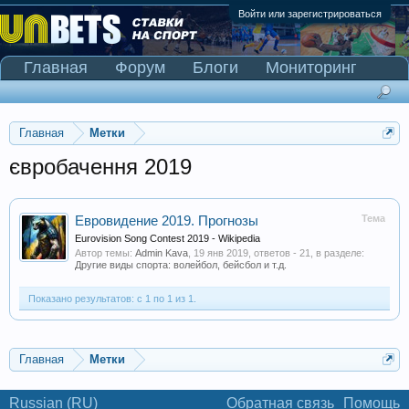
Войти или зарегистрироваться
Главная
Форум
Блоги
Мониторинг
Сканер Pinnacle
Главная
Метки
євробачення 2019
Тема
Евровидение 2019. Прогнозы
Eurovision Song Contest 2019 - Wikipedia
Автор темы:
Admin Kava
,
19 янв 2019
, ответов - 21, в разделе:
Другие виды спорта: волейбол, бейсбол и т.д.
Показано результатов: с 1 по 1 из 1.
Главная
Метки
Russian (RU)
Обратная связь
Помощь