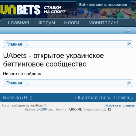
Войти или зарегистрироваться
Главная
Форум
Блоги
Мониторинг
Сканер Pinnacle
Главная
UAbets - открытое украинское
беттинговое сообщество
Ничего не найдено.
Главная
Russian (RU)
Обратная связь
Помощь
Forum software by XenForo™
Условия и правила
Время:
0,0896 сек.
Память:
7,860 МБ
Запросов к БД:
12