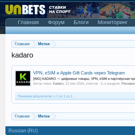
Главная
Форум
Блоги
Мониторинг
Главная
Метки
kadaro
VPN, eSIM и Apple Gift Cards через Telegram
[IMG] KADARO — цифровые товары, VPN, eSIM и партнёрская про
Автор темы:
Kadaro
,
22 июн 2026
, ответов - 0, в разделе:
Реклама
Показано результатов: с 1 по 1 из 1.
Главная
Метки
Russian (RU)