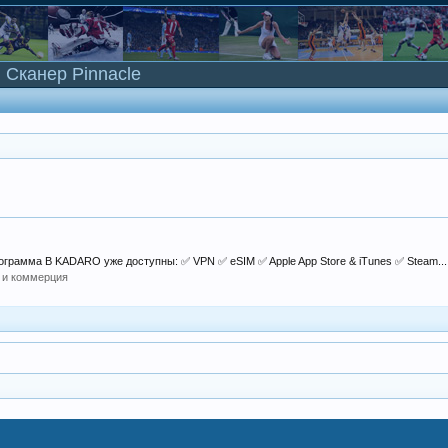
Сканер Pinnacle
грамма В KADARO уже доступны: ✅ VPN ✅ eSIM ✅ Apple App Store & iTunes ✅ Steam...
 и коммерция