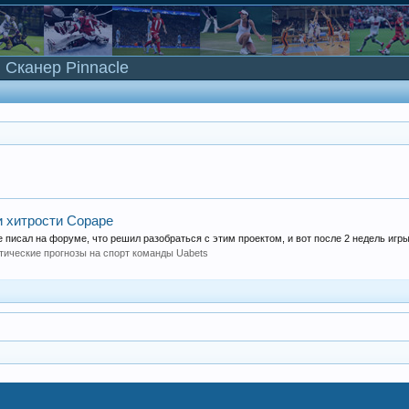
Сканер Pinnacle
 и хитрости Сораре
писал на форуме, что решил разобраться с этим проектом, и вот после 2 недель игры,
тические прогнозы на спорт команды Uabets