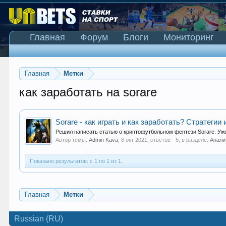
Главная
Форум
Блоги
Мониторинг
Главная
Метки
как заработать на sorare
Sorare - как играть и как заработать? Стратегии
Решил написать статью о криптофутбольном фентези Sorare. Уже 
Автор темы:
Admin Kava
,
8 окт 2021
, ответов - 5, в разделе:
Анали
Показано результатов: с 1 по 1 из 1.
Главная
Метки
Russian (RU)