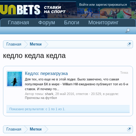
Войти или зарегистрироваться
Главная
Форум
Блоги
Мониторинг
Сканер Pinnacle
Главная
Метки
кедло кедла кедла
Тема
Кедло: перезагрузка
Для тех, кто еще не в этой лодке. Было замечено, что самая
популярная БК в мире - William Hill ежедневно публикует топ из 6-и
ставок. И почему-то...
Автор темы:
shark
,
28 май 2016
, ответов - 20.529, в разделе:
Прогнозы на футбол
Показано результатов: с 1 по 1 из 1.
Главная
Метки