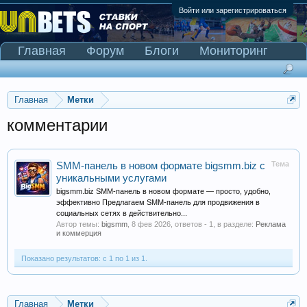
Войти или зарегистрироваться
Главная
Форум
Блоги
Мониторинг
Сканер Pinnacle
Главная
Метки
комментарии
Тема
SMM-панель в новом формате bigsmm.biz с
уникальными услугами
bigsmm.biz SMM-панель в новом формате — просто, удобно,
эффективно Предлагаем SMM-панель для продвижения в
социальных сетях в действительно...
Автор темы:
bigsmm
,
8 фев 2026
, ответов - 1, в разделе:
Реклама
и коммерция
Показано результатов: с 1 по 1 из 1.
Главная
Метки