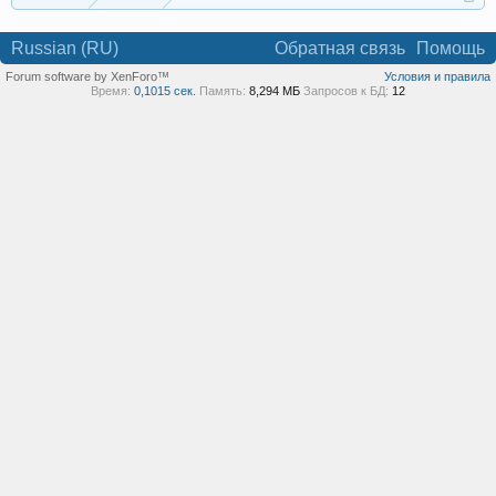
Russian (RU)
Обратная связь
Помощь
Forum software by XenForo™
Условия и правила
Время:
0,1015 сек.
Память:
8,294 МБ
Запросов к БД:
12