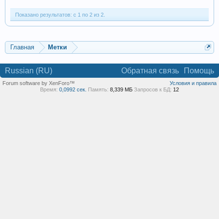
Показано результатов: с 1 по 2 из 2.
Главная
Метки
Russian (RU)
Обратная связь
Помощь
Forum software by XenForo™
Условия и правила
Время:
0,0992 сек.
Память:
8,339 МБ
Запросов к БД:
12