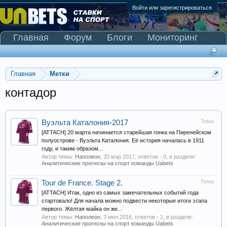
Войти или зарегистрироваться
Главная
Форум
Блоги
Мониторинг
Сканер Pinnacle
Главная
Метки
контадор
Тема
Вуэльта Каталония-2017
[ATTACH] 20 марта начинается старейшая гонка на Пиренейском
полуострове - Вуэльта Каталония. Её история началась в 1911
году, и таким образом...
Автор темы:
Наполеон
,
20 мар 2017
, ответов - 0, в разделе:
Аналитические прогнозы на спорт команды Uabets
Тема
Tour de France. Stage 2.
[ATTACH] Итак, одно из самых замечательных событий года
стартовало! Для начала можно подвести некоторые итоги этапа
первого. Жёлтая майка он же...
Автор темы:
Наполеон
,
3 июл 2016
, ответов - 1, в разделе:
Аналитические прогнозы на спорт команды Uabets