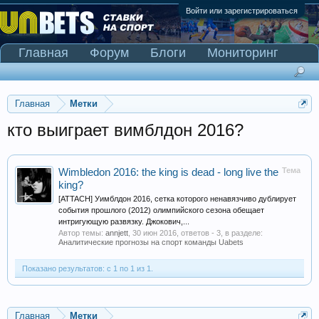
Войти или зарегистрироваться
Главная
Форум
Блоги
Мониторинг
Сканер Pinnacle
Главная
Метки
кто выиграет вимблдон 2016?
Тема
Wimbledon 2016: the king is dead - long live the
king?
[ATTACH] Уимблдон 2016, сетка которого ненавязчиво дублирует
события прошлого (2012) олимпийского сезона обещает
интригующую развязку. Джокович,...
Автор темы:
annjett
,
30 июн 2016
, ответов - 3, в разделе:
Аналитические прогнозы на спорт команды Uabets
Показано результатов: с 1 по 1 из 1.
Главная
Метки