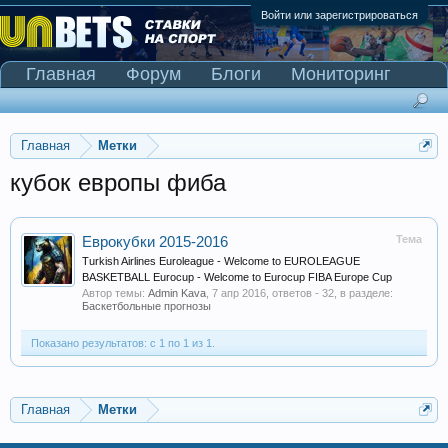
Войти или зарегистрироваться
Главная
Форум
Блоги
Мониторинг
Сканер Pinnacle
Главная
Метки
кубок европы фиба
Тема
Еврокубки 2015-2016
Turkish Airlines Euroleague - Welcome to EUROLEAGUE
BASKETBALL Eurocup - Welcome to Eurocup FIBA Europe Cup
Автор темы:
Admin Kava
,
7 апр 2016
, ответов - 32, в разделе:
Баскетбольные прогнозы
Показано результатов: с 1 по 1 из 1.
Главная
Метки