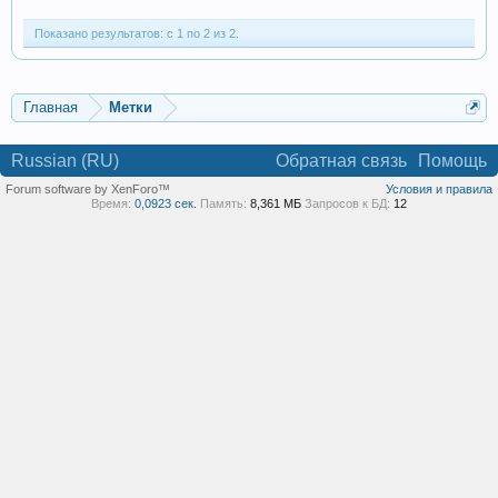
Показано результатов: с 1 по 2 из 2.
Главная
Метки
Russian (RU)
Обратная связь
Помощь
Forum software by XenForo™
Условия и правила
Время:
0,0923 сек.
Память:
8,361 МБ
Запросов к БД:
12