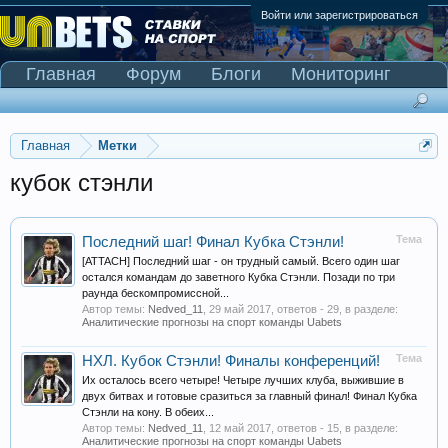
Войти или зарегистрироваться
Главная
Форум
Блоги
Мониторинг
Сканер Pinnacle
Главная
Метки
кубок стэнли
Тема
Последний шаг! Финал Кубка Стэнли!
[ATTACH] Последний шаг - он трудный самый. Всего один шаг
остался командам до заветного Кубка Стэнли. Позади по три
раунда бескомпромиссной...
Автор темы:
Nedved_11
,
29 май 2017
, ответов - 29, в разделе:
Аналитические прогнозы на спорт команды Uabets
Тема
НХЛ. Кубок Стэнли! Финалы конференций!
Их осталось всего четыре! Четыре лучших клуба, выжившие в
двух битвах и готовые сразиться за главный финал! Финал Кубка
Стэнли на кону. В обеих...
Автор темы:
Nedved_11
,
12 май 2017
, ответов - 15, в разделе:
Аналитические прогнозы на спорт команды Uabets