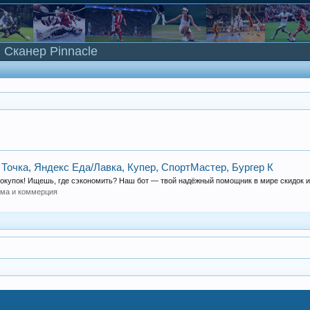
Сканер Pinnacle
 Точка, Яндекс Еда/Лавка, Купер, СпортМастер, Бургер К
покупок! Ищешь, где сэкономить? Наш бот — твой надёжный помощник в мире скидок и.
ама и коммерция