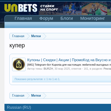
Главная
Форум
Блоги
Мониторинг
Главная
Метки
купер
Купоны | Скидки | Акции | ПромоКод на Вкусно и
[IMG] Telegram-бот Kuponia для настоящих любителей выгодных 
Автор темы:
BURZH
,
30 мар 2025
, ответов - 161, в разделе:
Рекл
Показано результатов: с 1 по 1 из 1.
Главная
Метки
Russian (RU)