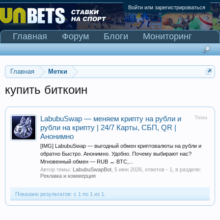
Войти или зарегистрироваться
Главная
Форум
Блоги
Мониторинг
Сканер Pinnacle
Главная
Метки
купить биткоин
Тема
LabubuSwap — меняем крипту на рубли и
рубли на крипту | 24/7 Карты, СБП, QR |
Анонимно
[IMG] LabubuSwap — выгодный обмен криптовалюты на рубли и
обратно Быстро. Анонимно. Удобно. Почему выбирают нас?
Мгновенный обмен — RUB ↔ BTC,...
Автор темы:
LabubuSwapBot
,
5 июн 2026
, ответов - 1, в разделе:
Реклама и коммерция
Показано результатов: с 1 по 1 из 1.