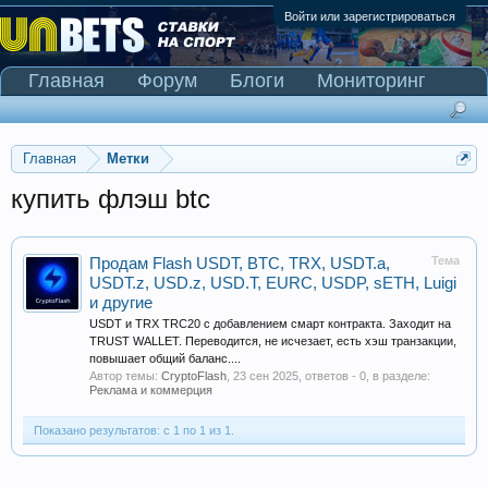
Войти или зарегистрироваться
Главная
Форум
Блоги
Мониторинг
Сканер Pinnacle
Главная
Метки
купить флэш btc
Тема
Продам Flash USDT, BTC, TRX, USDT.a,
USDT.z, USD.z, USD.T, EURC, USDP, sETH, Luigi
и другие
USDT и TRX TRC20 с добавлением смарт контракта. Заходит на
TRUST WALLET. Переводится, не исчезает, есть хэш транзакции,
повышает общий баланс....
Автор темы:
CryptoFlash
,
23 сен 2025
, ответов - 0, в разделе:
Реклама и коммерция
Показано результатов: с 1 по 1 из 1.