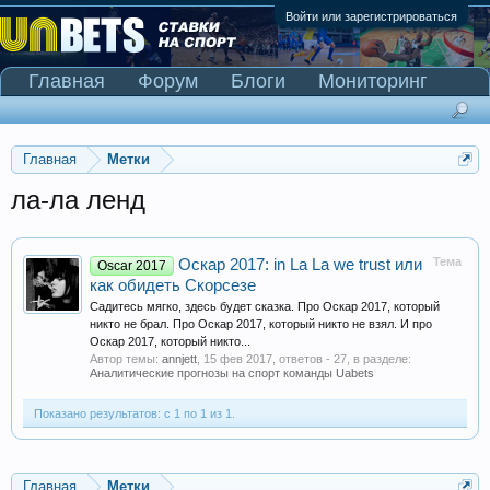
Войти или зарегистрироваться
Главная
Форум
Блоги
Мониторинг
Сканер Pinnacle
Главная
Метки
ла-ла ленд
Тема
Оскар 2017: in La La we trust или
Oscar 2017
как обидеть Скорсезе
Садитесь мягко, здесь будет сказка. Про Оскар 2017, который
никто не брал. Про Оскар 2017, который никто не взял. И про
Оскар 2017, который никто...
Автор темы:
annjett
,
15 фев 2017
, ответов - 27, в разделе:
Аналитические прогнозы на спорт команды Uabets
Показано результатов: с 1 по 1 из 1.
Главная
Метки