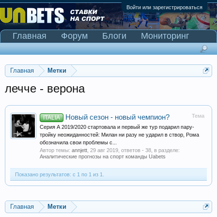
Войти или зарегистрироваться
Главная
Форум
Блоги
Мониторинг
Сканер Pinnacle
Главная
Метки
лечче - верона
Тема
Новый сезон - новый чемпион?
ITALIA
Серия А 2019/2020 стартовала и первый же тур подарил пару-
тройку неожиданностей: Милан ни разу не ударил в створ, Рома
обозначила свои проблемы с...
Автор темы:
annjett
,
29 авг 2019
, ответов - 38, в разделе:
Аналитические прогнозы на спорт команды Uabets
Показано результатов: с 1 по 1 из 1.
Главная
Метки