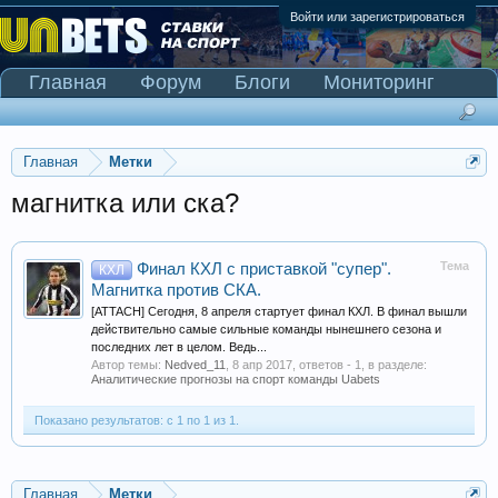
Войти или зарегистрироваться
Главная
Форум
Блоги
Мониторинг
Сканер Pinnacle
Главная
Метки
магнитка или ска?
Тема
Финал КХЛ с приставкой "супер".
КХЛ
Магнитка против СКА.
[ATTACH] Сегодня, 8 апреля стартует финал КХЛ. В финал вышли
действительно самые сильные команды нынешнего сезона и
последних лет в целом. Ведь...
Автор темы:
Nedved_11
,
8 апр 2017
, ответов - 1, в разделе:
Аналитические прогнозы на спорт команды Uabets
Показано результатов: с 1 по 1 из 1.
Главная
Метки