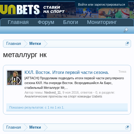
Войти или зарегистрироваться
Главная
Форум
Блоги
Мониторинг
Сканер Pinnacle
Главная
Метки
металлург нк
Тема
КХЛ. Восток. Итоги первой части сезона.
[ATTACH] Продолжим подводить итоги первой части регулярного
сезона КХЛ. На очереди Восток. Возродившийся Ак Барс,
стабильный Металлург Мг,...
Автор темы:
Nedved_11
,
9 ноя 2016
, ответов - 0, в разделе:
Аналитические прогнозы на спорт команды Uabets
Показано результатов: с 1 по 1 из 1.
Главная
Метки