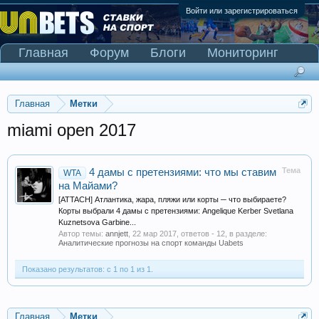
Войти или зарегистрироваться
Главная
Форум
Блоги
Мониторинг
Сканер Pinnacle
Главная
Метки
miami open 2017
Тема
4 дамы с претензиями: что мы ставим
WTA
на Майами?
[ATTACH] Атлантика, жара, пляжи или корты ─ что выбираете?
Корты выбрали 4 дамы с претензиями: Angelique Kerber Svetlana
Kuznetsova Garbine...
Автор темы:
annjett
,
22 мар 2017
, ответов - 12, в разделе:
Аналитические прогнозы на спорт команды Uabets
Показано результатов: с 1 по 1 из 1.
Главная
Метки