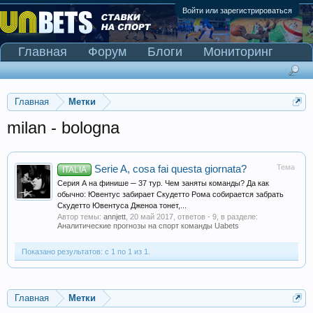
Войти или зарегистрироваться
Главная
Форум
Блоги
Мониторинг
Сканер Pinnacle
Главная
Метки
milan - bologna
Тема
Serie A, cosa fai questa giornata?
ITALIA
Серия А на финише ─ 37 тур. Чем заняты команды? Да как
обычно: Ювентус забирает Скудетто Рома собирается забрать
Скудетто Ювентуса Дженоа тонет,...
Автор темы:
annjett
,
20 май 2017
, ответов - 9, в разделе:
Аналитические прогнозы на спорт команды Uabets
Показано результатов: с 1 по 1 из 1.
Главная
Метки