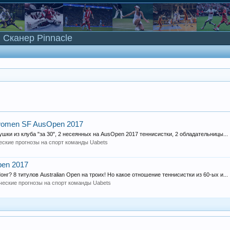
Сканер Pinnacle
 women SF AusOpen 2017
ушки из клуба "за 30", 2 несеянных на AusOpen 2017 теннисистки, 2 обладательницы...
еские прогнозы на спорт команды Uabets
pen 2017
нг? 8 титулов Australian Open на троих! Но какое отношение теннисистки из 60-ых и...
ческие прогнозы на спорт команды Uabets