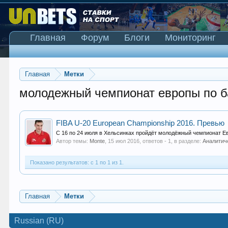
Главная
Форум
Блоги
Мониторинг
Главная
Метки
молодежный чемпионат европы по б
FIBA U-20 European Championship 2016. Превью
C 16 по 24 июля в Хельсинках пройдёт молодёжный чемпионат Евр
Автор темы:
Monte
,
15 июл 2016
, ответов - 1, в разделе:
Аналитич
Показано результатов: с 1 по 1 из 1.
Главная
Метки
Russian (RU)