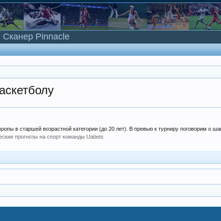
Сканер Pinnacle
аскетболу
опы в старшей возрастной категории (до 20 лет). В превью к турниру поговорим о шан
еские прогнозы на спорт команды Uabets