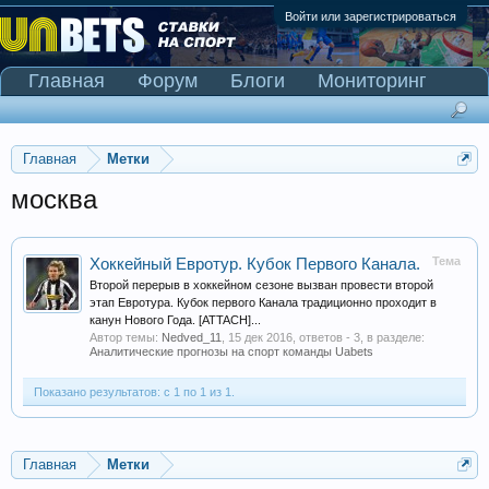
Войти или зарегистрироваться
Главная
Форум
Блоги
Мониторинг
Сканер Pinnacle
Главная
Метки
москва
Тема
Хоккейный Евротур. Кубок Первого Канала.
Второй перерыв в хоккейном сезоне вызван провести второй
этап Евротура. Кубок первого Канала традиционно проходит в
канун Нового Года. [ATTACH]...
Автор темы:
Nedved_11
,
15 дек 2016
, ответов - 3, в разделе:
Аналитические прогнозы на спорт команды Uabets
Показано результатов: с 1 по 1 из 1.
Главная
Метки