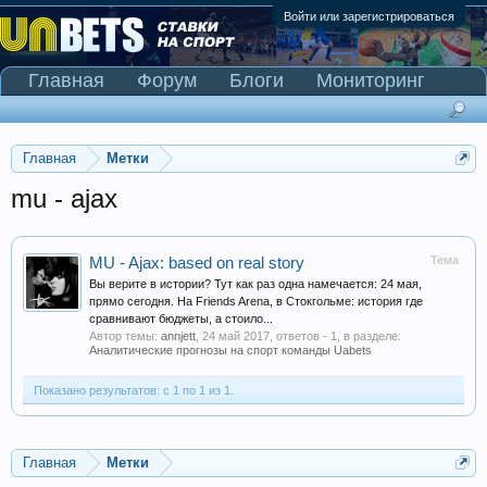
Войти или зарегистрироваться
Главная
Форум
Блоги
Мониторинг
Сканер Pinnacle
Главная
Метки
mu - ajax
Тема
MU - Ajax: based on real story
Вы верите в истории? Тут как раз одна намечается: 24 мая,
прямо сегодня. На Friends Arena, в Стокгольме: история где
сравнивают бюджеты, а стоило...
Автор темы:
annjett
,
24 май 2017
, ответов - 1, в разделе:
Аналитические прогнозы на спорт команды Uabets
Показано результатов: с 1 по 1 из 1.
Главная
Метки