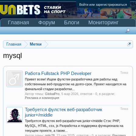
Войти или зарегистрироваться
Главная
Форум
Блоги
Мониторинг
Сканер Pinnacle
Главная
Метки
mysql
Тема
Работа Fullstack PHP Developer
Привет всем! Ищем фулстек-разработчика для работы над
собственным веб-продуктом на долго-срок. Проект находится на
финальной стадии разработки...
Автор темы:
GlobalPro
,
5 мар 2026
, ответов - 0, в разделе:
Реклама и коммерция
Тема
Требуется фулстек веб-разработчик
junior+/middle
Требуется фулстек веб-разработчик junior+/middle Стэк: PHP,
MySQL, HTML, css, js Разработка и поддержка функционала на
текущем проекте, а также...
Автор темы:
only78
,
22 сен 2025
, ответов - 0, в разделе:
Реклама