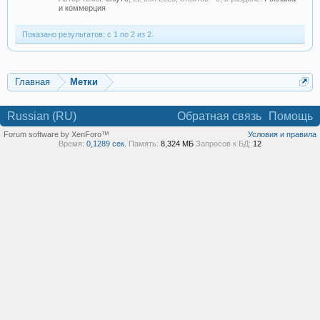
и коммерция
Показано результатов: с 1 по 2 из 2.
Главная
Метки
Russian (RU)
Обратная связь
Помощь
Forum software by XenForo™
Условия и правила
Время:
0,1289 сек.
Память:
8,324 МБ
Запросов к БД:
12