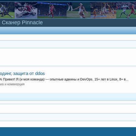
Сканер Pinnacle
одинг, защита от ddos
 Привет! Я (и моя команда) — опытные админы и DevOps. 15+ лет в Linux, 8+ в...
ма и коммерция