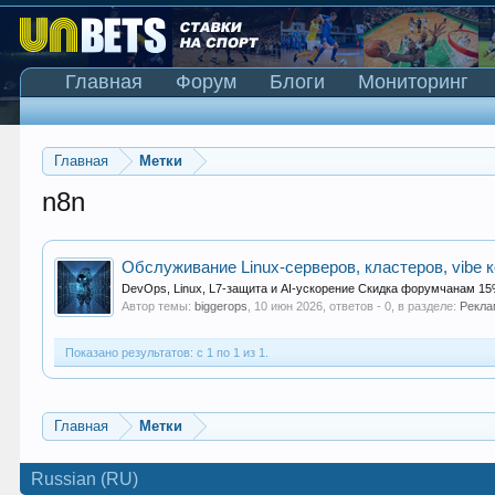
Главная
Форум
Блоги
Мониторинг
Главная
Метки
n8n
Обслуживание Linux-серверов, кластеров, vibe к
DevOps, Linux, L7-защита и AI-ускорение Скидка форумчанам 15%
Автор темы:
biggerops
,
10 июн 2026
, ответов - 0, в разделе:
Рекла
Показано результатов: с 1 по 1 из 1.
Главная
Метки
Russian (RU)