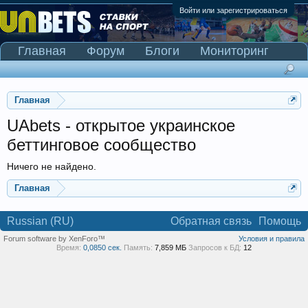
Войти или зарегистрироваться
Главная
Форум
Блоги
Мониторинг
Сканер Pinnacle
Главная
UAbets - открытое украинское
беттинговое сообщество
Ничего не найдено.
Главная
Russian (RU)
Обратная связь
Помощь
Forum software by XenForo™
Условия и правила
Время:
0,0850 сек.
Память:
7,859 МБ
Запросов к БД:
12