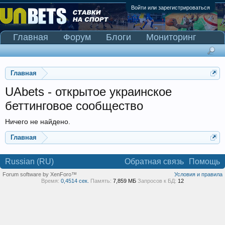
Войти или зарегистрироваться
Главная
Форум
Блоги
Мониторинг
Сканер Pinnacle
Главная
UAbets - открытое украинское
беттинговое сообщество
Ничего не найдено.
Главная
Russian (RU)
Обратная связь
Помощь
Forum software by XenForo™
Условия и правила
Время:
0,4514 сек.
Память:
7,859 МБ
Запросов к БД:
12