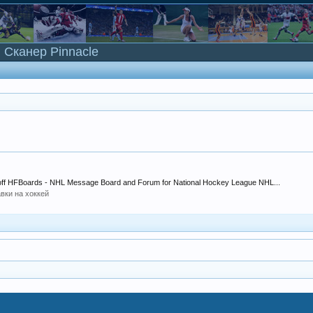
Сканер Pinnacle
ceoff HFBoards - NHL Message Board and Forum for National Hockey League NHL...
вки на хоккей