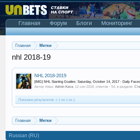
Главная
Форум
Блоги
Мониторинг
Главная
Метки
nhl 2018-19
NHL 2018-2019
[IMG] NHL Starting Goalies: Saturday, October 14, 2017 - Daily Fa
Автор темы:
Admin Kava
,
12 сен 2018
, ответов - 54, в разделе:
Ста
Показано результатов: с 1 по 1 из 1.
Главная
Метки
Russian (RU)