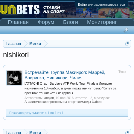
Войти или зарегистрироваться
Главная
Форум
Блоги
Мониторинг
Сканер Pinnacle
Главная
Метки
nishikori
Тема
Встречайте, группа Макинроя: Маррей,
Вавринка, Нишикори, Чилич
[ATTACH] Старт Barclays ATP World Tour Finals в Лондоне
назначен на 13 ноября, а днем позже начнут свою "битву за
престиж" теннисисты из группы...
Автор темы:
annjett
,
10 ноя 2016
, ответов - 2, в разделе:
Аналитические прогнозы на спорт команды Uabets
Показано результатов: с 1 по 1 из 1.
Главная
Метки