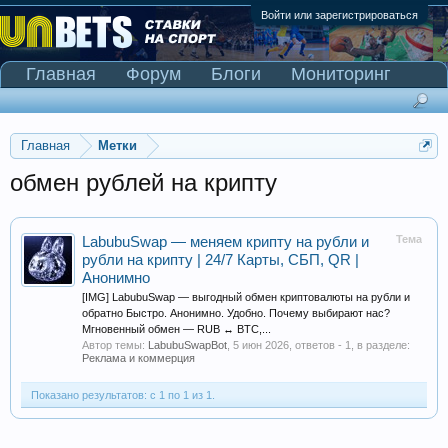
Войти или зарегистрироваться
Главная
Форум
Блоги
Мониторинг
Сканер Pinnacle
Главная
Метки
обмен рублей на крипту
Тема
LabubuSwap — меняем крипту на рубли и
рубли на крипту | 24/7 Карты, СБП, QR |
Анонимно
[IMG] LabubuSwap — выгодный обмен криптовалюты на рубли и
обратно Быстро. Анонимно. Удобно. Почему выбирают нас?
Мгновенный обмен — RUB ↔ BTC,...
Автор темы:
LabubuSwapBot
,
5 июн 2026
, ответов - 1, в разделе:
Реклама и коммерция
Показано результатов: с 1 по 1 из 1.