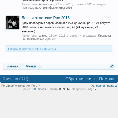
олимпийским играм. Прогнозы...
Автор темы:
Admin Kava
,
27 июл 2016
, ответов - 142, в разделе:
Прогнозы на Олимпийские игры 2016
Тема
Легкая атлетика: Рио 2016
Даты проведения соревнований в Рио-де-Жанейро: 12-21 августа
2016 Количество комплектов наград: 47 (24 мужчины, 23 -
женщины)
Автор темы:
annjett
,
25 июл 2016
, ответов - 4, в разделе:
Прогнозы
на Олимпийские игры 2016
Показано результатов: с 1 по 3 из 3.
Главная
Метки
Russian (RU)
Обратная связь
Помощь
Forum software by XenForo™
Условия и правила
Время:
0,0972 сек.
Память:
8,398 МБ
Запросов к БД:
12