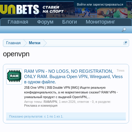
Войти или зарегистрироваться
Главная
Форум
Блоги
Мониторинг
Сканер Pinnacle
Главная
Метки
openvpn
Тема
RAM VPN - NO LOGS, NO REGISTRATION,
ONLY RAM. Выдача Open VPN, Wireguard, Vless
в одном файле.
25$ One VPN | 35$ Double VPN [IMG] Ищете реальную
конфиденциальность, а не маркетинговые сказки? RAM VPN -
уникальный продукт с выдачей OpenVPN,...
Автор темы:
RAMVPN
,
1 июл 2026
, ответов - 0, в разделе:
Реклама и коммерция
Показано результатов: с 1 по 1 из 1.