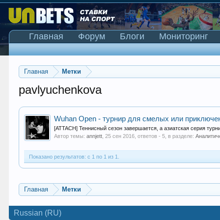
Главная
Форум
Блоги
Мониторинг
Главная
Метки
pavlyuchenkova
Wuhan Open - турнир для смелых или приключе
[ATTACH] Теннисный сезон завершается, а азиатская серия турн
Автор темы:
annjett
,
25 сен 2016
, ответов - 5, в разделе:
Аналитич
Показано результатов: с 1 по 1 из 1.
Главная
Метки
Russian (RU)