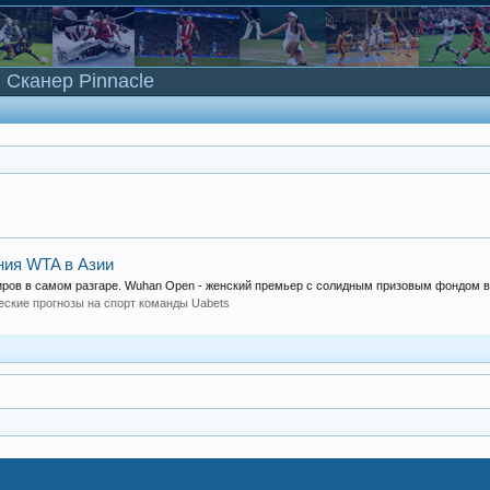
Сканер Pinnacle
ния WTA в Азии
иров в самом разгаре. Wuhan Open - женский премьер с солидным призовым фондом в.
еские прогнозы на спорт команды Uabets