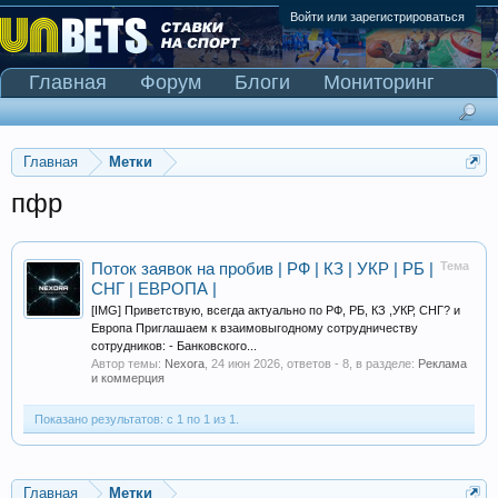
Войти или зарегистрироваться
Главная
Форум
Блоги
Мониторинг
Сканер Pinnacle
Главная
Метки
пфр
Тема
Поток заявок на пробив | РФ | КЗ | УКР | РБ |
СНГ | ЕВРОПА |
[IMG] Приветствую, всегда актуально по РФ, РБ, КЗ ,УКР, СНГ? и
Европа Приглашаем к взаимовыгодному сотрудничеству
сотрудников: - Банковского...
Автор темы:
Nexora
,
24 июн 2026
, ответов - 8, в разделе:
Реклама
и коммерция
Показано результатов: с 1 по 1 из 1.
Главная
Метки