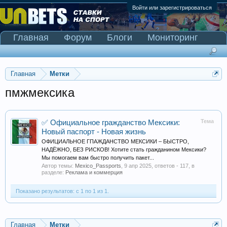
Войти или зарегистрироваться
Главная
Форум
Блоги
Мониторинг
Сканер Pinnacle
Главная
Метки
пмжмексика
Тема
✅ Официальное гражданство Мексики:
Новый паспорт - Новая жизнь
ОФИЦИАЛЬНОЕ ГПАЖДАНСТВО МЕКСИКИ – БЫСТРО,
НАДЁЖНО, БЕЗ РИСКОВ! Хотите стать гражданином Мексики?
Мы помогаем вам быстро получить пакет...
Автор темы:
Mexico_Passports
,
9 апр 2025
, ответов - 117, в
разделе:
Реклама и коммерция
Показано результатов: с 1 по 1 из 1.
Главная
Метки