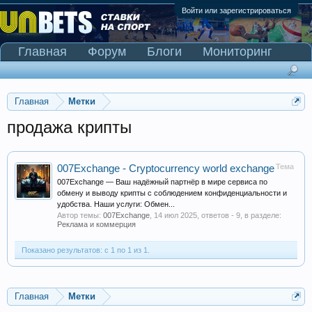
Войти или зарегистрироваться
Главная
Форум
Блоги
Мониторинг
Сканер Pinnacle
Главная
Метки
продажа крипты
Тема
007Exchange - Cryptocurrency world exchange
007Exchange — Ваш надёжный партнёр в мире сервиса по
обмену и выводу крипты с соблюдением конфиденциальности и
удобства. Наши услуги: Обмен...
Автор темы:
007Exchange
,
14 июл 2025
, ответов - 9, в разделе:
Реклама и коммерция
Показано результатов: с 1 по 1 из 1.
Главная
Метки