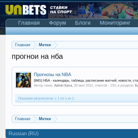
Главная
Форум
Блоги
Мониторинг
Главная
Метки
прогнои на нба
Прогнозы на NBA
[IMG] НБА - календарь, таблица, расписание матчей, новости, ста
Автор темы:
Admin Kava
,
30 июл 2021
, ответов - 234, в разделе:
Б
Показано результатов: с 1 по 1 из 1.
Главная
Метки
Russian (RU)