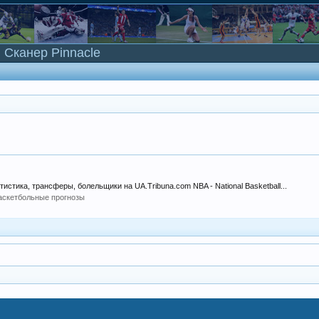
Сканер Pinnacle
тистика, трансферы, болельщики на UA.Tribuna.com NBA - National Basketball...
аскетбольные прогнозы