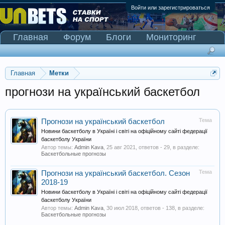
Войти или зарегистрироваться
Главная
Форум
Блоги
Мониторинг
Сканер Pinnacle
Главная
Метки
прогнози на український баскетбол
Тема
Прогнози на український баскетбол
Новини баскетболу в Україні і світі на офіційному сайті федерації
баскетболу України
Автор темы:
Admin Kava
,
25 авг 2021
, ответов - 29, в разделе:
Баскетбольные прогнозы
Тема
Прогнози на український баскетбол. Сезон
2018-19
Новини баскетболу в Україні і світі на офіційному сайті федерації
баскетболу України
Автор темы:
Admin Kava
,
30 июл 2018
, ответов - 138, в разделе:
Баскетбольные прогнозы