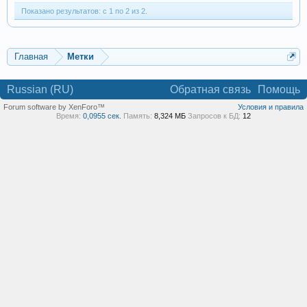
Показано результатов: с 1 по 2 из 2.
Главная
Метки
Russian (RU)
Обратная связь
Помощь
Forum software by XenForo™
Условия и правила
Время:
0,0955 сек.
Память:
8,324 МБ
Запросов к БД:
12