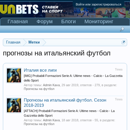
Войти или зарегистрироваться
Главная
Форум
Блоги
Мониторинг
Сканер Pinnacle
Главная
Метки
прогнозы на итальянский футбол
Тема
Италия все лиги
[IMG] Probabili Formazioni Serie A: Ultime news - Calcio - La Gazzetta
dello Sport
Автор темы:
Admin Kava
,
29 авг 2019
, ответов - 279, в разделе:
Прогнозы на футбол
Тема
Прогнозы на итальянский футбол. Сезон
2018-2019
[ATTACH] Probabili Formazioni Serie A: Ultime news - Calcio - La
Gazzetta dello Sport
Автор темы:
Admin Kava
,
18 авг 2018
, ответов - 55, в разделе:
Прогнозы на футбол