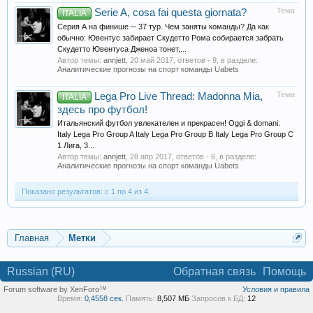
Тема
Serie A, cosa fai questa giornata?
ITALIA
Серия А на финише ─ 37 тур. Чем заняты команды? Да как
обычно: Ювентус забирает Скудетто Рома собирается забрать
Скудетто Ювентуса Дженоа тонет,...
Автор темы:
annjett
,
20 май 2017
, ответов - 9, в разделе:
Аналитические прогнозы на спорт команды Uabets
Тема
Lega Pro Live Thread: Madonna Mia,
ITALIA
здесь про футбол!
Итальянский футбол увлекателен и прекрасен! Oggi & domani:
Italy Lega Pro Group A Italy Lega Pro Group B Italy Lega Pro Group C
1 Лига, 3...
Автор темы:
annjett
,
28 апр 2017
, ответов - 6, в разделе:
Аналитические прогнозы на спорт команды Uabets
Показано результатов: с 1 по 4 из 4.
Главная
Метки
Russian (RU)
Обратная связь
Помощь
Forum software by XenForo™
Условия и правила
Время:
0,4558 сек.
Память:
8,507 МБ
Запросов к БД:
12