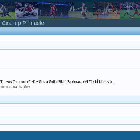
Сканер Pinnacle
T) Ilves Tampere (FIN) v Slavia Sofia (BUL) Birkirkara (MLT) / KÍ Klaksvík...
рогнозы на футбол