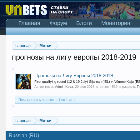
Главная
Форум
Блоги
Мониторинг
Главная
Метки
прогнозы на лигу европы 2018-2019
Прогнозы на Лигу Европы 2018-2019
First qualifying round (12 & 19 July) Stjarnan (ISL) v Nõmme Kalju (ES
Автор темы:
Admin Kava
,
20 июн 2018
, ответов - 519, в разделе:
П
Показано результатов: с 1 по 1 из 1.
Главная
Метки
Russian (RU)