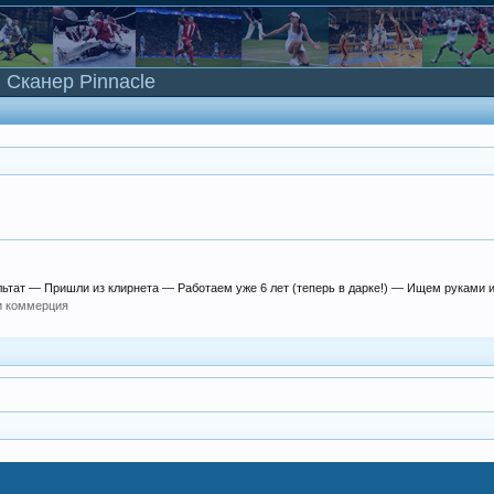
Сканер Pinnacle
тат — Пришли из клирнета — Работаем уже 6 лет (теперь в дарке!) — Ищем руками и.
и коммерция