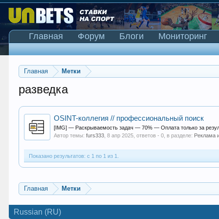
Главная
Форум
Блоги
Мониторинг
Главная
Метки
разведка
OSINT-коллегия // профессиональный поиск
[IMG] — Раскрываемость задач — 70% — Оплата только за резуль
Автор темы:
furs333
,
8 апр 2025
, ответов - 0, в разделе:
Реклама 
Показано результатов: с 1 по 1 из 1.
Главная
Метки
Russian (RU)