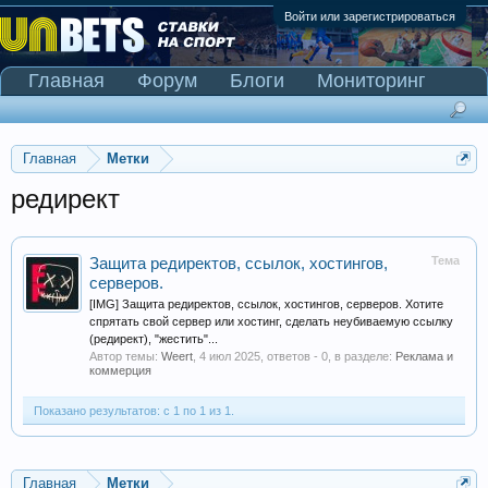
Войти или зарегистрироваться
Главная
Форум
Блоги
Мониторинг
Сканер Pinnacle
Главная
Метки
редирект
Тема
Защита редиректов, ссылок, хостингов,
серверов.
[IMG] Защита редиректов, ссылок, хостингов, серверов. Хотите
спрятать свой сервер или хостинг, сделать неубиваемую ссылку
(редирект), "жестить"...
Автор темы:
Weert
,
4 июл 2025
, ответов - 0, в разделе:
Реклама и
коммерция
Показано результатов: с 1 по 1 из 1.
Главная
Метки