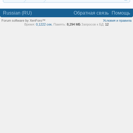
Russian (RU)
Обратная связь
Помощь
Forum software by XenForo™
Условия и правила
Время:
0,1222 сек.
Память:
8,294 МБ
Запросов к БД:
12