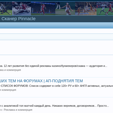
Сканер Pinnacle
х
а. 12 лет развития без единой рекламы казино/букмекеров/скама — аудитория и...
ама и коммерция
ШИХ ТЕМ НА ФОРУМАХ | АП-ПОДНЯТИЯ ТЕМ
-СПИСОК ФОРУМОВ: Список содержит в себе 120+ РУ и 60+ АНГЛ активных, актуальны
и коммерция
с аналитикой топ матчей каждый день. Никаких верняков, договорняков... Просто...
еле:
Реклама и коммерция