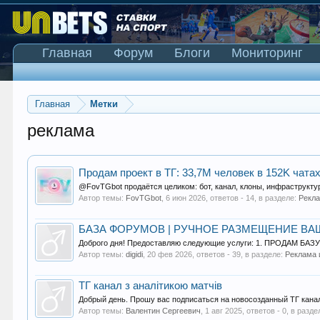
Главная
Форум
Блоги
Мониторинг
Главная
Метки
реклама
Продам проект в ТГ: 33,7M человек в 152K чата
@FovTGbot продаётся целиком: бот, канал, клоны, инфраструктур
Автор темы:
FovTGbot
,
6 июн 2026
, ответов - 14, в разделе:
Рекл
БАЗА ФОРУМОВ | РУЧНОЕ РАЗМЕЩЕНИЕ ВА
Доброго дня! Предоставляю следующие услуги: 1. ПРОДАМ БАЗУ
Автор темы:
digidi
,
20 фев 2026
, ответов - 39, в разделе:
Реклама 
ТГ канал з аналітикою матчів
Добрый день. Прошу вас подписаться на новосозданный ТГ канал 
Автор темы:
Валентин Сергеевич
,
1 авг 2025
, ответов - 0, в разд