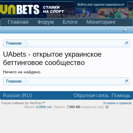
Войти или зарегистрироваться
Главная
Форум
Блоги
Мониторинг
Сканер Pinnacle
Главная
UAbets - открытое украинское
беттинговое сообщество
Ничего не найдено.
Главная
Russian (RU)
Обратная связь
Помощь
Forum software by XenForo™
Условия и правила
Время:
0,0888 сек.
Память:
7,860 МБ
Запросов к БД:
12