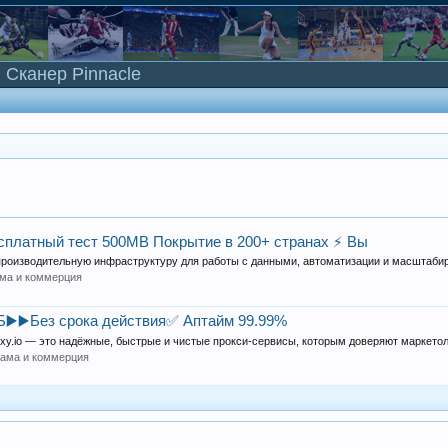
Сканер Pinnacle
есплатный тест 500MB Покрытие в 200+ странах ⚡ Вы
производительную инфраструктуру для работы с данными, автоматизации и масштабир
ма и коммерция
Б▶️▶️Без срока действия✅ Аптайм 99.99%
xy.io — это надёжные, быстрые и чистые прокси-сервисы, которым доверяют маркетоло
лама и коммерция