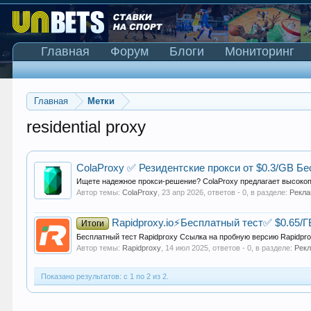
Главная
Форум
Блоги
Мониторинг
Главная
Метки
residential proxy
ColaProxy ✅ Резидентские прокси от $0.3/GB Б
Ищете надежное прокси-решение? ColaProxy предлагает высоко
Автор темы:
ColaProxy
,
23 апр 2026
, ответов - 0, в разделе:
Рекла
Rapidproxy.io⚡Бесплатный тест✅ $0.65/Г
Итоги
Бесплатный тест Rapidproxy Ссылка на пробную версию Rapidpro
Автор темы:
Rapidproxy
,
14 июл 2025
, ответов - 0, в разделе:
Рек
Показано результатов: с 1 по 2 из 2.