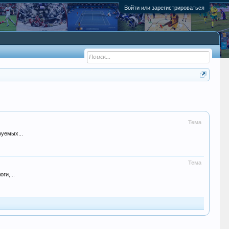
Войти или зарегистрироваться
Тема
уемых...
Тема
ги,...