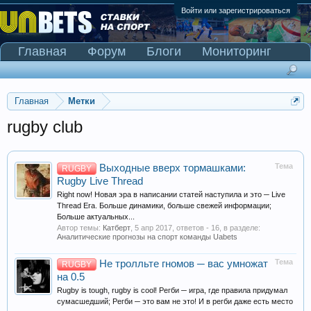
Войти или зарегистрироваться
Главная
Форум
Блоги
Мониторинг
Сканер Pinnacle
Главная
Метки
rugby club
Тема
Выходные вверх тормашками:
RUGBY
Rugby Live Thread
Right now! Новая эра в написании статей наступила и это ─ Live
Thread Era. Больше динамики, больше свежей информации;
Больше актуальных...
Автор темы:
Катберт
,
5 апр 2017
, ответов - 16, в разделе:
Аналитические прогнозы на спорт команды Uabets
Тема
Не тролльте гномов ─ вас умножат
RUGBY
на 0.5
Rugby is tough, rugby is cool! Регби ─ игра, где правила придумал
сумасшедший; Регби ─ это вам не это! И в регби даже есть место