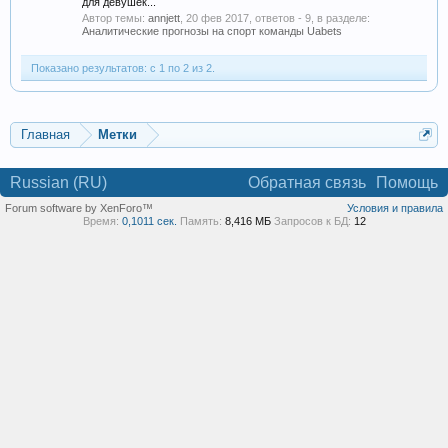
для девушек...
Автор темы:
annjett
,
20 фев 2017
, ответов - 9, в разделе:
Аналитические прогнозы на спорт команды Uabets
Показано результатов: с 1 по 2 из 2.
Главная
Метки
Russian (RU)
Обратная связь
Помощь
Forum software by XenForo™
Условия и правила
Время:
0,1011 сек.
Память:
8,416 МБ
Запросов к БД:
12