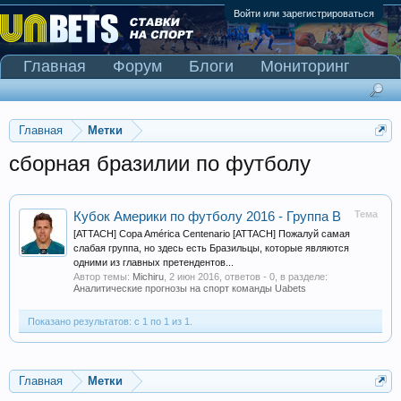
Войти или зарегистрироваться
Главная
Форум
Блоги
Мониторинг
Сканер Pinnacle
Главная
Метки
сборная бразилии по футболу
Тема
Кубок Америки по футболу 2016 - Группа B
[ATTACH] Copa América Centenario [ATTACH] Пожалуй самая
слабая группа, но здесь есть Бразильцы, которые являются
одними из главных претендентов...
Автор темы:
Michiru
,
2 июн 2016
, ответов - 0, в разделе:
Аналитические прогнозы на спорт команды Uabets
Показано результатов: с 1 по 1 из 1.
Главная
Метки