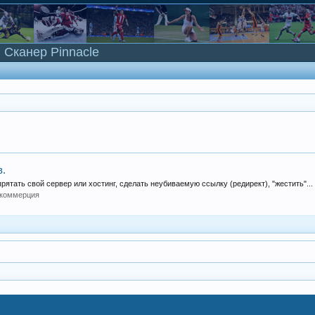
Сканер Pinnacle
в.
прятать свой сервер или хостинг, сделать неубиваемую ссылку (редирект), "жестить"...
 коммерция