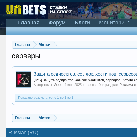
Главная
Форум
Блоги
Мониторинг
Главная
Метки
серверы
Защита редиректов, ссылок, хостингов, серверо
[IMG] Защита редиректов, ссылок, хостингов, серверов. Хотите с
Автор темы:
Weert
,
4 июл 2025
, ответов - 0, в разделе:
Реклама и
Показано результатов: с 1 по 1 из 1.
Главная
Метки
Russian (RU)